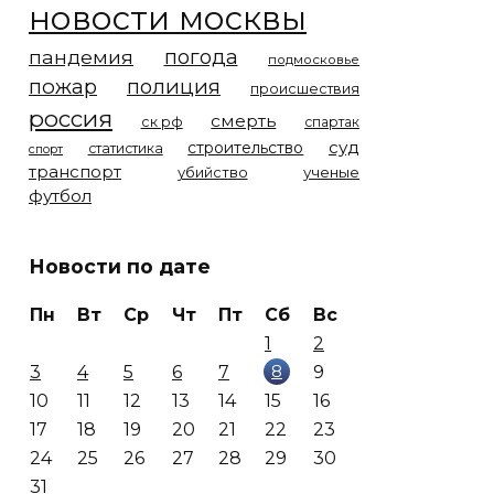
новости москвы
погода
пандемия
подмосковье
пожар
полиция
происшествия
россия
смерть
ск рф
спартак
суд
строительство
статистика
спорт
транспорт
убийство
ученые
футбол
Новости по дате
Пн
Вт
Ср
Чт
Пт
Сб
Вс
1
2
8
3
4
5
6
7
9
10
11
12
13
14
15
16
17
18
19
20
21
22
23
24
25
26
27
28
29
30
31