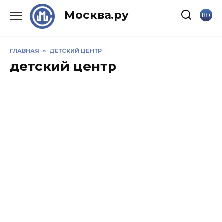
Skip
Москва.ру
18+
to
content
ГЛАВНАЯ
»
ДЕТСКИЙ ЦЕНТР
детский центр