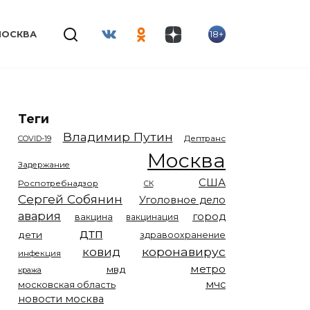
18+
МОСКВА
Теги
Владимир Путин
COVID-19
Дептранс
Москва
Задержание
США
Роспотребнадзор
СК
Сергей Собянин
Уголовное дело
авария
город
вакцина
вакцинация
дтп
дети
здравоохранение
коронавирус
ковид
инфекция
метро
мвд
кража
мчс
московская область
новости москва