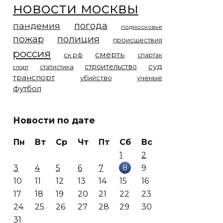
новости москвы
погода
пандемия
подмосковье
пожар
полиция
происшествия
россия
смерть
ск рф
спартак
суд
строительство
статистика
спорт
транспорт
убийство
ученые
футбол
Новости по дате
Пн
Вт
Ср
Чт
Пт
Сб
Вс
1
2
8
3
4
5
6
7
9
10
11
12
13
14
15
16
17
18
19
20
21
22
23
24
25
26
27
28
29
30
31