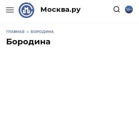
Skip
Москва.ру
18+
to
content
ГЛАВНАЯ
»
БОРОДИНА
Бородина