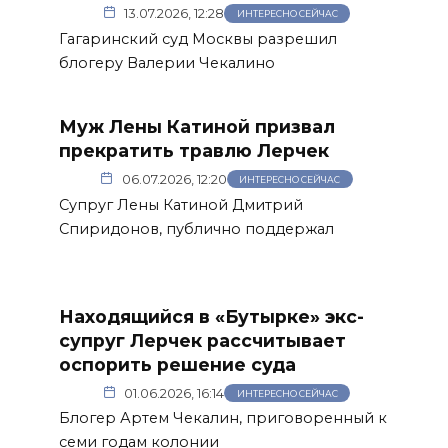
13.07.2026, 12:28
ИНТЕРЕСНО СЕЙЧАС
Гагаринский суд Москвы разрешил
блогеру Валерии Чекалино
Муж Лены Катиной призвал
прекратить травлю Лерчек
06.07.2026, 12:20
ИНТЕРЕСНО СЕЙЧАС
Супруг Лены Катиной Дмитрий
Спиридонов, публично поддержал
Находящийся в «Бутырке» экс-
супруг Лерчек рассчитывает
оспорить решение суда
01.06.2026, 16:14
ИНТЕРЕСНО СЕЙЧАС
Блогер Артем Чекалин, приговоренный к
семи годам колонии