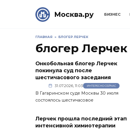
Skip
to
Москва.ру
БИЗНЕС
content
ГЛАВНАЯ
»
БЛОГЕР ЛЕРЧЕК
блогер Лерчек
Онкобольная блогер Лерчек
покинула суд после
шестичасового заседания
31.07.2026, 11:03
ИНТЕРЕСНО СЕЙЧАС
В Гагаринском суде Москвы 30 июля
состоялось шестичасовое
Лерчек прошла последний этап
интенсивной химиотерапии