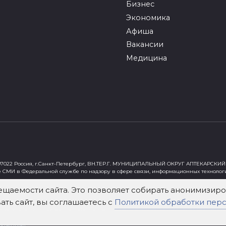
Бизнес
Экономика
Афиша
Вакансии
Медицина
022 Россия, г.Санкт-Петербург, ВН.ТЕР.Г. МУНИЦИПАЛЬНЫЙ ОКРУГ АПТЕКАРСКИЙ 
е СМИ в Федеральной службе по надзору в сфере связи, информационных технолог
ст"
ещаемости сайта. Это позволяет собирать анонимизи
ть сайт, вы соглашаетесь с
Политикой обработки пер
х Федеральным законом от 29 декабря 2010 года № 436-ФЗ «О защите детей от инф
зательна. Использование материалов mockva.ru в коммерческих целях без письме
тах infox