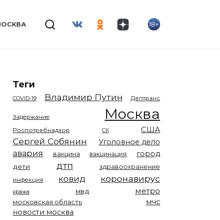
18+
МОСКВА
Теги
Владимир Путин
COVID-19
Дептранс
Москва
Задержание
США
Роспотребнадзор
СК
Сергей Собянин
Уголовное дело
авария
город
вакцина
вакцинация
дтп
дети
здравоохранение
коронавирус
ковид
инфекция
метро
мвд
кража
мчс
московская область
новости москва