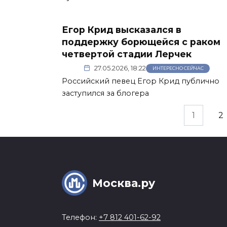
Егор Крид высказался в
поддержку борющейся с раком
четвертой стадии Лерчек
27.05.2026, 18:22
ИНТЕРЕСНО СЕЙЧАС
Российский певец Егор Крид публично
заступился за блогера
Пагинация
1
2
записей
Москва.ру
Телефон:
+7 812 401-62-92