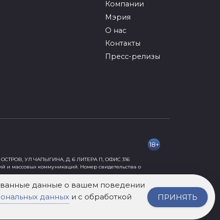
Компании
Мэрия
О нас
Контакты
Пресс-релизы
18+
ОСТРОВ, УЛ ЧАПЫГИНА, Д. 6 ЛИТЕРА П, ОФИС 316
ий и массовых коммуникаций. Номер свидетельства о
рованные данные о вашем поведении
сональных данных
и с обработкой
ПРИНЯТЬ
ормации, причиняющей вред их здоровью и развитию» 18+.
нного разрешения издания не допускается.