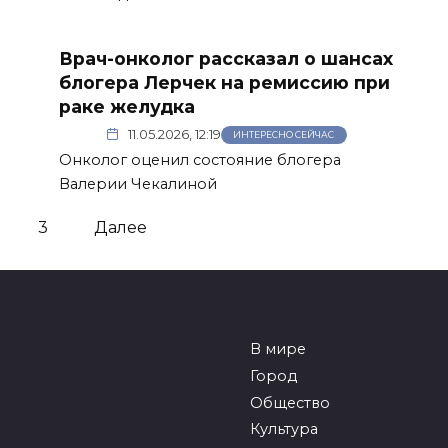
Врач-онколог рассказал о шансах
блогера Лерчек на ремиссию при
раке желудка
11.05.2026, 12:19
ИНТЕРЕСНО СЕЙЧАС
Онколог оценил состояние блогера
Валерии Чекалиной
3
Далее
В мире
Город
Общество
Культура