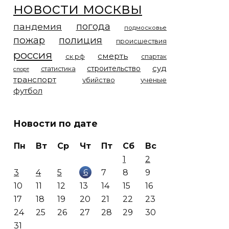
новости москвы
погода
пандемия
подмосковье
пожар
полиция
происшествия
россия
смерть
ск рф
спартак
суд
строительство
статистика
спорт
транспорт
убийство
ученые
футбол
Новости по дате
Пн
Вт
Ср
Чт
Пт
Сб
Вс
1
2
6
3
4
5
7
8
9
10
11
12
13
14
15
16
17
18
19
20
21
22
23
24
25
26
27
28
29
30
31