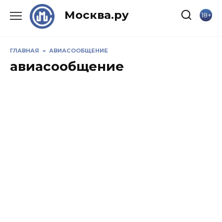
Skip
Москва.ру
18+
to
content
ГЛАВНАЯ
»
АВИАСООБЩЕНИЕ
авиасообщение