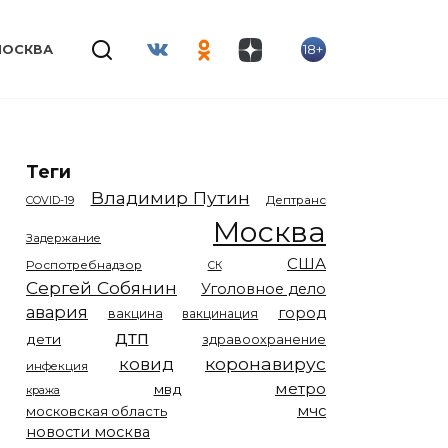
18+
МОСКВА
Теги
Владимир Путин
COVID-19
Дептранс
Москва
Задержание
США
Роспотребнадзор
СК
Сергей Собянин
Уголовное дело
авария
город
вакцина
вакцинация
дтп
дети
здравоохранение
коронавирус
ковид
инфекция
метро
мвд
кража
мчс
московская область
новости москва