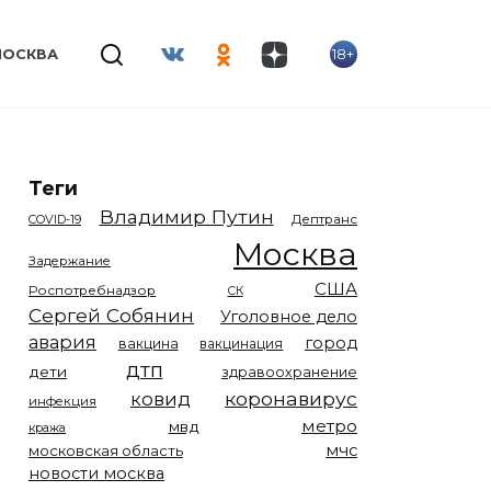
18+
МОСКВА
Теги
Владимир Путин
COVID-19
Дептранс
Москва
Задержание
США
Роспотребнадзор
СК
Сергей Собянин
Уголовное дело
авария
город
вакцина
вакцинация
дтп
дети
здравоохранение
коронавирус
ковид
инфекция
метро
мвд
кража
мчс
московская область
новости москва