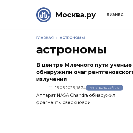
Skip
to
Москва.ру
БИЗНЕС
content
ГЛАВНАЯ
»
АСТРОНОМЫ
астрономы
В центре Млечного пути ученые
обнаружили очаг рентгеновског
излучения
16.06.2026, 16:34
ИНТЕРЕСНО СЕЙЧАС
Аппарат NASA Chandra обнаружил
фрагменты сверхновой