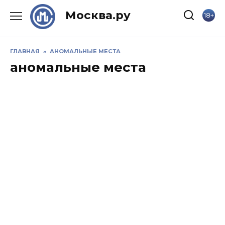
Skip
Москва.ру
18+
to
content
ГЛАВНАЯ
»
АНОМАЛЬНЫЕ МЕСТА
аномальные места