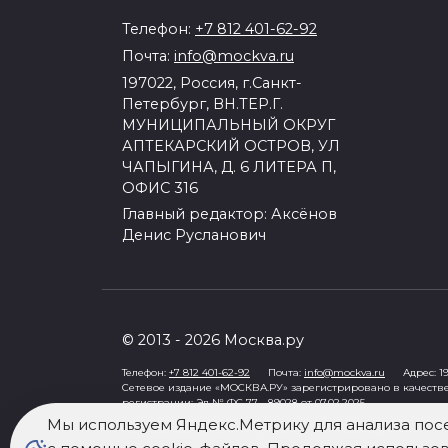
Телефон:
+7 812 401-62-92
Почта:
info@mockva.ru
197022, Россия, г.Санкт-
Петербург, ВН.ТЕР.Г.
МУНИЦИПАЛЬНЫЙ ОКРУГ
АПТЕКАРСКИЙ ОСТРОВ, УЛ
ЧАПЫГИНА, Д. 6 ЛИТЕРА П,
ОФИС 316
Главный редактор: Аксёнов
Денис Русланович
© 2013 - 2026 Москва.ру
Телефон:
+7 812 401-62-92
Почта:
info@mockva.ru
Адрес: 197
Сетевое издание «МОСКВА.РУ» зарегистрировано в качеств
регистрации: Эл № ФС 77 - 89028 от 07.02.2025
Учредитель: Общество с ограниченной ответственностью "Ро
Мы используем Яндекс.Метрику для анализа пос
Генеральный директор: Третьяков Олег Александрович
Знак информационной продукции в случаях, предусмотренны