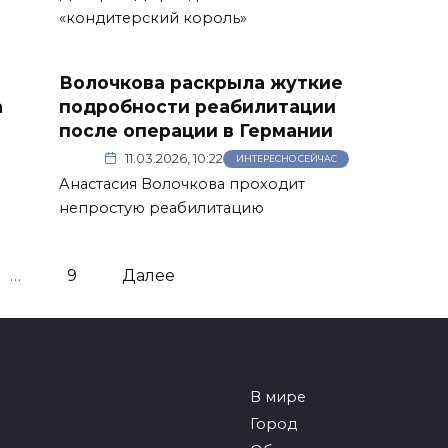
«кондитерский король»
Волочкова раскрыла жуткие
а
подробности реабилитации
после операции в Германии
11.03.2026, 10:22
ИНТЕРЕСНО СЕЙЧАС
Анастасия Волочкова проходит
непростую реабилитацию
…
9
Далее
В мире
Город