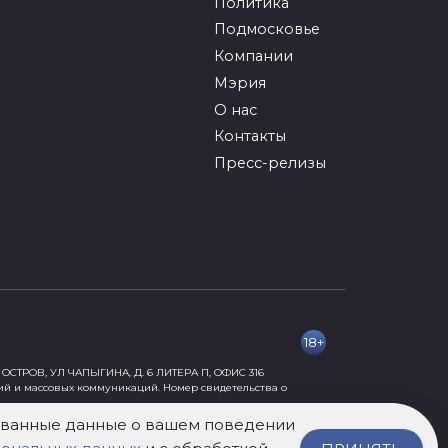
Политика
Подмосковье
Компании
Мэрия
О нас
Контакты
Пресс-релизы
18+
ОСТРОВ, УЛ ЧАПЫГИНА, Д. 6 ЛИТЕРА П, ОФИС 316
ий и массовых коммуникаций. Номер свидетельства о
рованные данные о вашем поведении
ормации, причиняющей вред их здоровью и развитию» 18+.