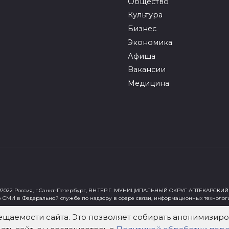
Общество
Культура
Бизнес
Экономика
Афиша
Вакансии
Медицина
022 Россия, г.Санкт-Петербург, ВН.ТЕР.Г. МУНИЦИПАЛЬНЫЙ ОКРУГ АПТЕКАРСКИЙ 
е СМИ в Федеральной службе по надзору в сфере связи, информационных технолог
ст"
ещаемости сайта. Это позволяет собирать анонимизи
х Федеральным законом от 29 декабря 2010 года № 436-ФЗ «О защите детей от инф