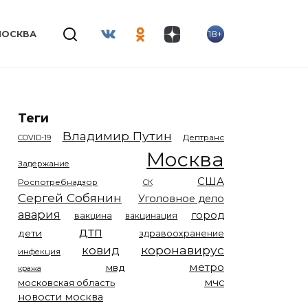
18+
МОСКВА
Теги
Владимир Путин
COVID-19
Дептранс
Москва
Задержание
США
Роспотребнадзор
СК
Сергей Собянин
Уголовное дело
авария
город
вакцина
вакцинация
дтп
дети
здравоохранение
коронавирус
ковид
инфекция
метро
мвд
кража
мчс
московская область
новости москва