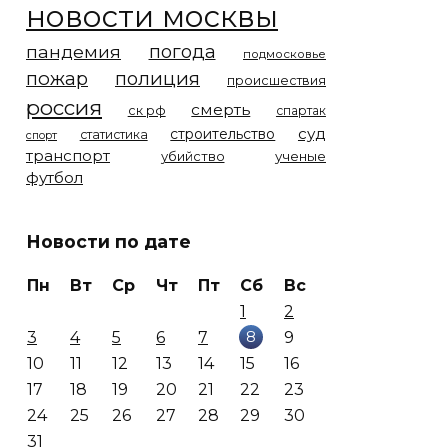
новости москвы
погода
пандемия
подмосковье
пожар
полиция
происшествия
россия
смерть
ск рф
спартак
суд
строительство
статистика
спорт
транспорт
убийство
ученые
футбол
Новости по дате
Пн
Вт
Ср
Чт
Пт
Сб
Вс
1
2
8
3
4
5
6
7
9
10
11
12
13
14
15
16
17
18
19
20
21
22
23
24
25
26
27
28
29
30
31