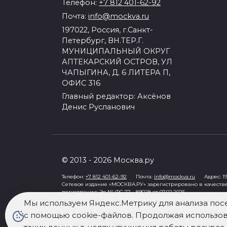
Телефон:
+7 812 401-62-92
Почта:
info@mockva.ru
197022, Россия, г.Санкт-
Петербург, ВН.ТЕР.Г.
МУНИЦИПАЛЬНЫЙ ОКРУГ
АПТЕКАРСКИЙ ОСТРОВ, УЛ
ЧАПЫГИНА, Д. 6 ЛИТЕРА П,
ОФИС 316
Главный редактор: Аксёнов
Денис Русланович
© 2013 - 2026 Москва.ру
Телефон:
+7 812 401-62-92
Почта:
info@mockva.ru
Адрес: 197
Сетевое издание «МОСКВА.РУ» зарегистрировано в качеств
регистрации: Эл № ФС 77 - 89028 от 07.02.2025
Учредитель: Общество с ограниченной ответственностью "Ро
Мы используем Яндекс.Метрику для анализа пос
Генеральный директор: Третьяков Олег Александрович
с помощью cookie-файлов. Продолжая использова
Знак информационной продукции в случаях, предусмотренны
При цитировании информации гиперссылка на mockva.ru обя