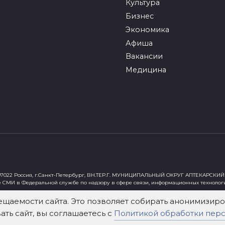
Культура
Бизнес
Экономика
Афиша
Вакансии
Медицина
022 Россия, г.Санкт-Петербург, ВН.ТЕР.Г. МУНИЦИПАЛЬНЫЙ ОКРУГ АПТЕКАРСКИЙ 
е СМИ в Федеральной службе по надзору в сфере связи, информационных технолог
ст"
ещаемости сайта. Это позволяет собирать анонимизи
ть сайт, вы соглашаетесь с
Политикой обработки пер
х Федеральным законом от 29 декабря 2010 года № 436-ФЗ «О защите детей от инф
зательна. Использование материалов mockva.ru в коммерческих целях без письме