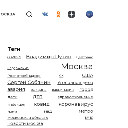
18+
МОСКВА
Теги
Владимир Путин
COVID-19
Дептранс
Москва
Задержание
США
Роспотребнадзор
СК
Сергей Собянин
Уголовное дело
авария
город
вакцина
вакцинация
дтп
дети
здравоохранение
коронавирус
ковид
инфекция
метро
мвд
кража
мчс
московская область
новости москва