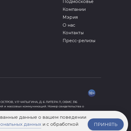
Подмосковье
Компании
Мэрия
О нас
Контакты
Пресс-релизы
18+
ОСТРОВ, УЛ ЧАПЫГИНА, Д. 6 ЛИТЕРА П, ОФИС 316
ий и массовых коммуникаций. Номер свидетельства о
рованные данные о вашем поведении
сональных данных
и с обработкой
ПРИНЯТЬ
ормации, причиняющей вред их здоровью и развитию» 18+.
нного разрешения издания не допускается.