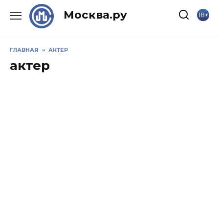
Skip
Москва.ру
18+
to
content
ГЛАВНАЯ
»
АКТЕР
актер