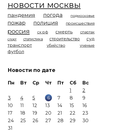
новости москвы
погода
пандемия
подмосковье
пожар
полиция
происшествия
россия
смерть
ск рф
спартак
суд
строительство
статистика
спорт
транспорт
убийство
ученые
футбол
Новости по дате
Пн
Вт
Ср
Чт
Пт
Сб
Вс
1
2
6
3
4
5
7
8
9
10
11
12
13
14
15
16
17
18
19
20
21
22
23
24
25
26
27
28
29
30
31