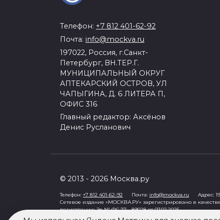
Телефон:
+7 812 401-62-92
Почта:
info@mockva.ru
197022, Россия, г.Санкт-
Петербург, ВН.ТЕР.Г.
МУНИЦИПАЛЬНЫЙ ОКРУГ
АПТЕКАРСКИЙ ОСТРОВ, УЛ
ЧАПЫГИНА, Д. 6 ЛИТЕРА П,
ОФИС 316
Главный редактор: Аксёнов
Денис Русланович
© 2013 - 2026 Москва.ру
Телефон:
+7 812 401-62-92
Почта:
info@mockva.ru
Адрес: 197
Сетевое издание «МОСКВА.РУ» зарегистрировано в качеств
регистрации: Эл № ФС 77 - 89028 от 07.02.2025
Учредитель: Общество с ограниченной ответственностью "Ро