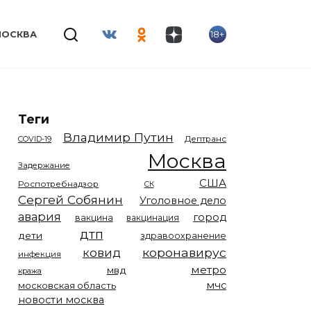
18+
МОСКВА
Теги
Владимир Путин
COVID-19
Дептранс
Москва
Задержание
США
Роспотребнадзор
СК
Сергей Собянин
Уголовное дело
авария
город
вакцина
вакцинация
дтп
дети
здравоохранение
коронавирус
ковид
инфекция
метро
мвд
кража
мчс
московская область
новости москва