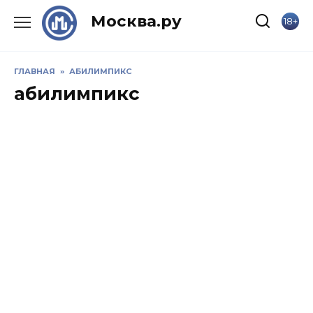
Skip
Москва.ру
18+
to
content
ГЛАВНАЯ
»
АБИЛИМПИКС
абилимпикс