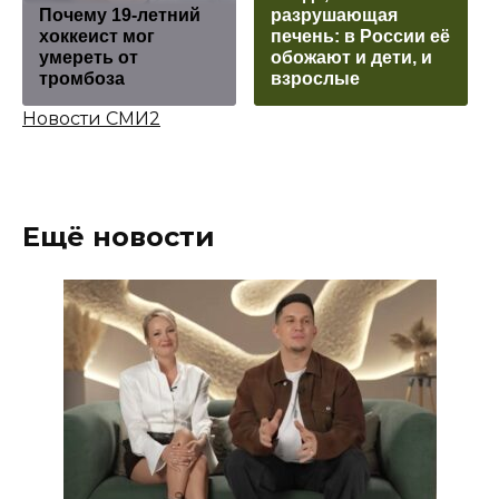
Почему 19-летний
разрушающая
хоккеист мог
печень: в России её
умереть от
обожают и дети, и
тромбоза
взрослые
Новости СМИ2
Ещё новости