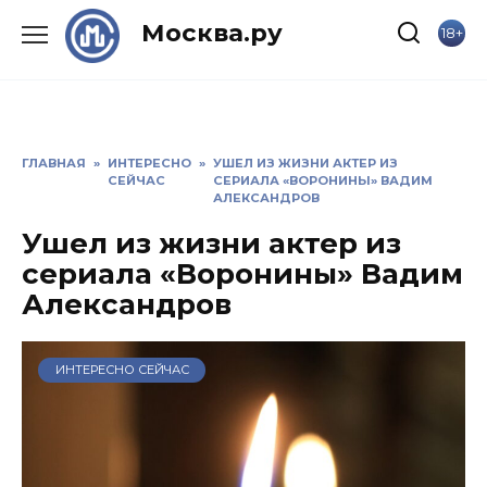
Skip
Москва.ру
18+
to
content
ГЛАВНАЯ
»
ИНТЕРЕСНО
»
УШЕЛ ИЗ ЖИЗНИ АКТЕР ИЗ
СЕЙЧАС
СЕРИАЛА «ВОРОНИНЫ» ВАДИМ
АЛЕКСАНДРОВ
Ушел из жизни актер из
сериала «Воронины» Вадим
Александров
ИНТЕРЕСНО СЕЙЧАС