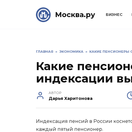
Skip
to
Москва.ру
БИЗНЕС
content
ГЛАВНАЯ
»
ЭКОНОМИКА
»
КАКИЕ ПЕНСИОНЕРЫ О
Какие пенсион
индексации вы
АВТОР
Дарья Харитонова
Индексация пенсий в России коснетс
каждый пятый пенсионер.