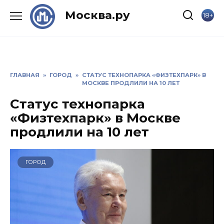
Skip
Москва.ру
18+
to
content
ГЛАВНАЯ
»
ГОРОД
»
СТАТУС ТЕХНОПАРКА «ФИЗТЕХПАРК» В
МОСКВЕ ПРОДЛИЛИ НА 10 ЛЕТ
Статус технопарка
«Физтехпарк» в Москве
продлили на 10 лет
ГОРОД