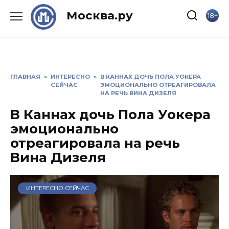
Skip
Москва.ру
18+
to
content
ГЛАВНАЯ
»
ИНТЕРЕСНО
»
В КАННАХ ДОЧЬ ПОЛА УОКЕРА
СЕЙЧАС
ЭМОЦИОНАЛЬНО ОТРЕАГИРОВАЛА
НА РЕЧЬ ВИНА ДИЗЕЛЯ
В Каннах дочь Пола Уокера
эмоционально
отреагировала на речь
Вина Дизеля
ИНТЕРЕСНО СЕЙЧАС