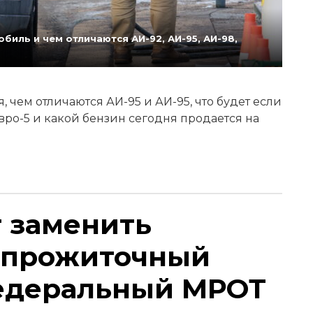
биль и чем отличаются АИ-92, АИ-95, АИ-98,
 чем отличаются АИ-95 и АИ-95, что будет если
Евро-5 и какой бензин сегодня продается на
т заменить
 прожиточный
едеральный МРОТ