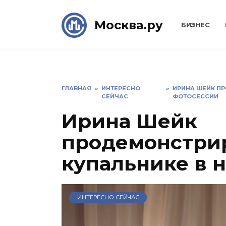
Skip
to
Москва.ру
БИЗНЕС
content
ГЛАВНАЯ
»
ИНТЕРЕСНО
»
ИРИНА ШЕЙК ПР
СЕЙЧАС
ФОТОСЕССИИ
Ирина Шейк
продемонстрир
купальнике в 
ИНТЕРЕСНО СЕЙЧАС