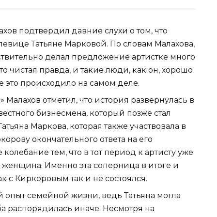
ов подтвердил давние слухи о том, что
евице Татьяне Марковой. По словам Малахова,
ствительно делал предложение артистке много
то чистая правда, и такие люди, как он, хорошо
се это происходило на самом деле.
 Малахов отметил, что история развернулась в
естного бизнесмена, который позже стал
тьяна Маркова, которая также участвовала в
ркорову окончательного ответа на его
колебание тем, что в тот период к артисту уже
 женщина. Именно эта соперница в итоге и
ак с Киркоровым так и не состоялся.
й опыт семейной жизни, ведь Татьяна могла
ба распорядилась иначе. Несмотря на