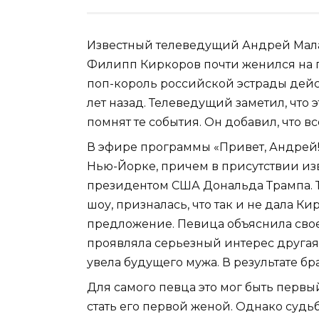
Известный телеведущий Андрей Малах
Филипп Киркоров почти женился на п
поп-король российской эстрады дей
лет назад. Телеведущий заметил, что э
помнят те события. Он добавил, что в
В эфире программы «Привет, Андрей!»
Нью-Йорке, причем в присутствии изв
президентом США Дональда Трампа. Та
шоу, призналась, что так и не дала Ки
предложение. Певица объяснила свое 
проявляла серьезный интерес другая
увела будущего мужа. В результате бр
Для самого певца это мог быть первы
стать его первой женой. Однако судь