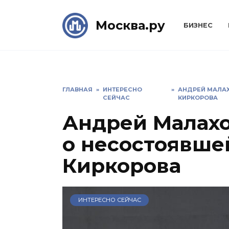
Skip
to
Москва.ру
БИЗНЕС
content
ГЛАВНАЯ
»
ИНТЕРЕСНО
»
АНДРЕЙ МАЛАХ
СЕЙЧАС
КИРКОРОВА
Андрей Малахо
о несостоявше
Киркорова
ИНТЕРЕСНО СЕЙЧАС