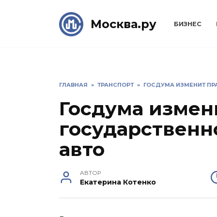
Skip
to
Москва.ру
БИЗНЕС
content
ГЛАВНАЯ
»
ТРАНСПОРТ
»
ГОСДУМА ИЗМЕНИТ ПР
Госдума измен
государственн
авто
АВТОР
Екатерина Котенко