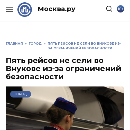
Skip
Москва.ру
18+
to
content
ГЛАВНАЯ
»
ГОРОД
»
ПЯТЬ РЕЙСОВ НЕ СЕЛИ ВО ВНУКОВЕ ИЗ-
ЗА ОГРАНИЧЕНИЙ БЕЗОПАСНОСТИ
Пять рейсов не сели во
Внукове из-за ограничений
безопасности
ГОРОД