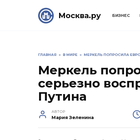
Skip
to
Москва.ру
БИЗНЕС
content
ГЛАВНАЯ
»
В МИРЕ
»
МЕРКЕЛЬ ПОПРОСИЛА ЕВРО
Меркель попро
серьезно восп
Путина
АВТОР
Мария Зеленина