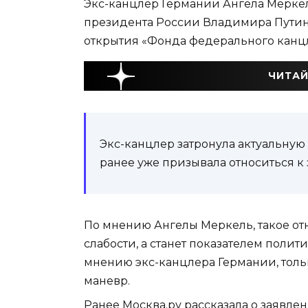
Экс-канцлер Германии Ангела Меркел
президента России Владимира Путина
открытия «Фонда федерального канцл
ЧИТАЙ
Экс-канцлер затронула актуальную 
ранее уже призывала относиться к
По мнению Ангелы Меркель, такое от
слабости, а станет показателем поли
мнению экс-канцлера Германии, толь
маневр.
Ранее Москва.ру
рассказала
о заявле