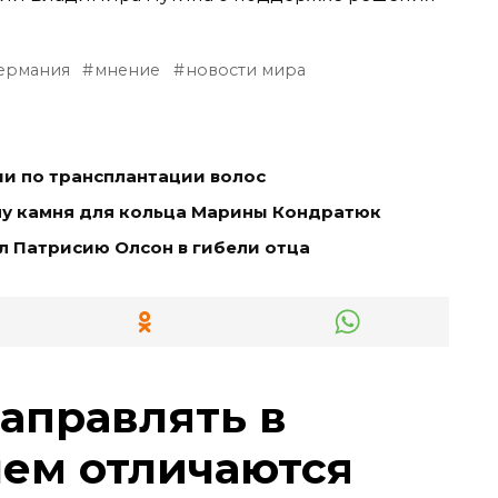
ермания
мнение
новости мира
ии по трансплантации волос
чу камня для кольца Марины Кондратюк
 Патрисию Олсон в гибели отца
заправлять в
чем отличаются