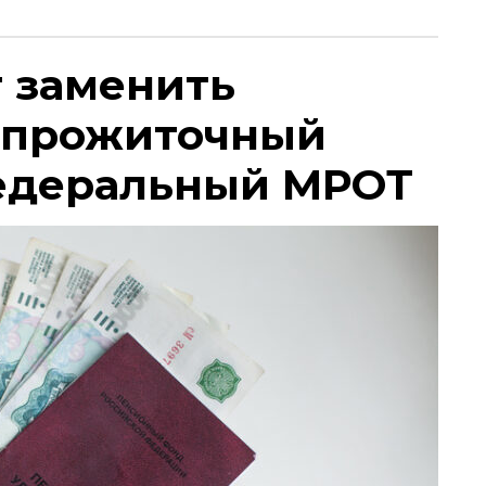
т заменить
 прожиточный
едеральный МРОТ