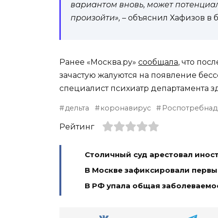
вариантом вновь, может потенциаль
произойти»,
– объяснил Хафизов в б
Ранее «Москва.ру»
сообщала
, что по
зачастую жалуются на появление бес
специалист психиатр департамента з
дельта
коронавирус
Роспотребнад
Рейтинг
Столичный суд арестовал инос
В Москве зафиксировали первы
В РФ упала общая заболеваемос