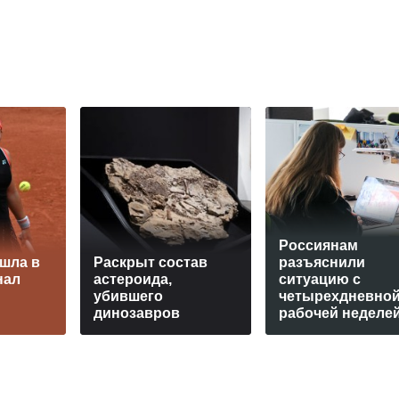
Россиянам
шла в
Раскрыт состав
разъяснили
нал
астероида,
ситуацию с
убившего
четырехдневно
динозавров
рабочей неделе