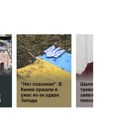
"Нет спасения". В
Шаляпин сделал
Киеве пришли в
тревожное
й
ужас из-за удара
заявление о
й
Запада
пенсиях