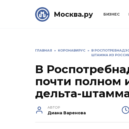
Skip
to
Москва.ру
БИЗНЕС
content
ГЛАВНАЯ
»
КОРОНАВИРУС
»
В РОСПОТРЕБНАДЗО
ШТАММА ИЗ РОССИ
В Роспотребна
почти полном 
дельта-штамма
АВТОР
Диана Варенова