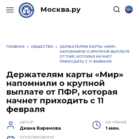
Skip
Москва.ру
18+
to
content
ГЛАВНАЯ
»
ОБЩЕСТВО
»
ДЕРЖАТЕЛЯМ КАРТЫ «МИР»
НАПОМНИЛИ О КРУПНОЙ ВЫПЛАТЕ
ОТ ПФР, КОТОРАЯ НАЧНЕТ
ПРИХОДИТЬ С 11 ФЕВРАЛЯ
Держателям карты «Мир»
напомнили о крупной
выплате от ПФР, которая
начнет приходить с 11
февраля
АВТОР
НА ЧТЕНИЕ
Диана Варенова
1 мин.
ОПУБЛИКОВАНО