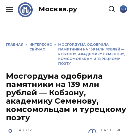
Skip
Москва.ру
18+
to
content
ГЛАВНАЯ
»
ИНТЕРЕСНО
»
МОСГОРДУМА ОДОБРИЛА
СЕЙЧАС
ПАМЯТНИКИ НА 139 МЛН РУБЛЕЙ —
КОБЗОНУ, АКАДЕМИКУ СЕМЕНОВУ,
КОМСОМОЛЬЦАМ И ТУРЕЦКОМУ
ПОЭТУ
Мосгордума одобрила
памятники на 139 млн
рублей — Кобзону,
академику Семенову,
комсомольцам и турецкому
поэту
АВТОР
НА ЧТЕНИЕ