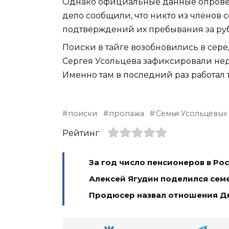
Однако официальные данные опровер
дело сообщили, что никто из членов 
подтверждений их пребывания за руб
Поиски в тайге возобновились в сер
Сергея Усольцева зафиксировали неда
Именно там в последний раз работал 
поиски
пропажа
Семья Усольцевых
Рейтинг
За год число пенсионеров в Ро
Алексей Ягудин поделился сем
Продюсер назвал отношения Д