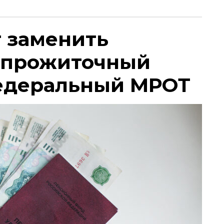
т заменить
 прожиточный
едеральный МРОТ