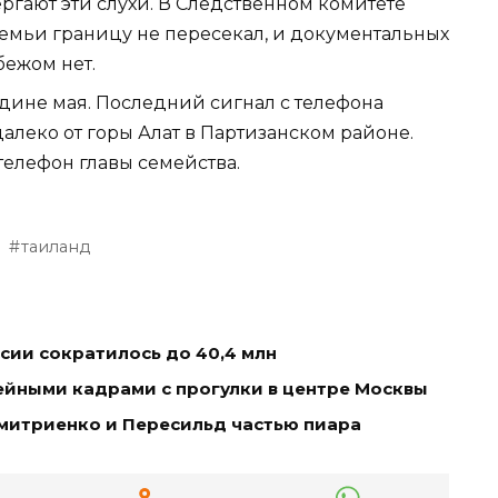
гают эти слухи. В Следственном комитете
семьи границу не пересекал, и документальных
ежом нет.
едине мая. Последний сигнал с телефона
леко от горы Алат в Партизанском районе.
телефон главы семейства.
таиланд
ссии сократилось до 40,4 млн
ейными кадрами с прогулки в центре Москвы
митриенко и Пересильд частью пиара