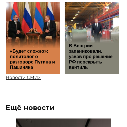
В Венгрии
«Будет сложно»:
запаниковали,
политолог о
узнав про решение
разговоре Путина и
РФ перекрыть
Пашиняна
вентиль
Новости СМИ2
Ещё новости