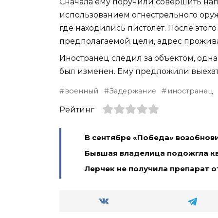
Сначала ему поручили совершить на
использованием огнестрельного оруж
где находились пистолет. После это
предполагаемой цели, адрес прожив
Иностранец следил за объектом, одна
был изменен. Ему предложили выехат
военный
Задержание
иностранец
Рейтинг
В сентябре «Победа» возобнови
Бывшая владелица подожгла кв
Лерчек не получила препарат о