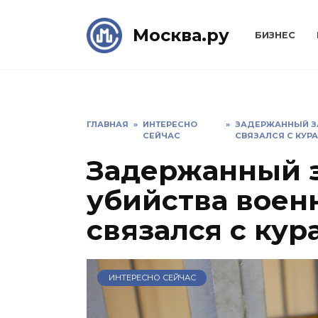
Skip
to
Москва.ру
БИЗНЕС
content
ГЛАВНАЯ
»
ИНТЕРЕСНО
»
ЗАДЕРЖАННЫЙ ЗА
СЕЙЧАС
СВЯЗАЛСЯ С КУР
Задержанный з
убийства воен
связался с ку
ИНТЕРЕСНО СЕЙЧАС