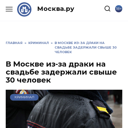
Skip
Москва.ру
18+
to
content
ГЛАВНАЯ
»
КРИМИНАЛ
»
В МОСКВЕ ИЗ-ЗА ДРАКИ НА
СВАДЬБЕ ЗАДЕРЖАЛИ СВЫШЕ 30
ЧЕЛОВЕК
В Москве из-за драки на
свадьбе задержали свыше
30 человек
КРИМИНАЛ