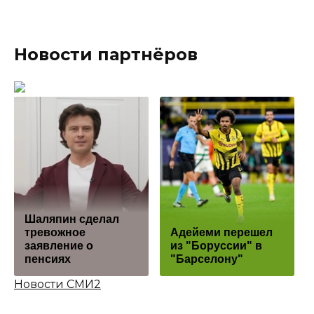
Новости партнёров
Шаляпин сделал
тревожное
Адейеми перешел
заявление о
из "Боруссии" в
пенсиях
"Барселону"
Новости СМИ2