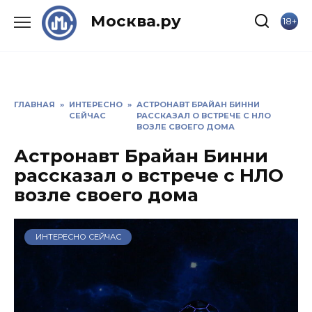
Skip
Москва.ру
18+
to
content
ГЛАВНАЯ
»
ИНТЕРЕСНО
»
АСТРОНАВТ БРАЙАН БИННИ
СЕЙЧАС
РАССКАЗАЛ О ВСТРЕЧЕ С НЛО
ВОЗЛЕ СВОЕГО ДОМА
Астронавт Брайан Бинни
рассказал о встрече с НЛО
возле своего дома
ИНТЕРЕСНО СЕЙЧАС