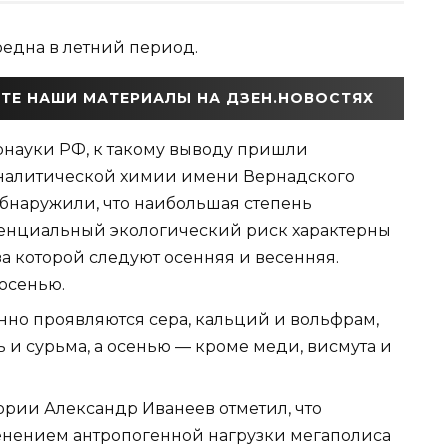
редна в летний период.
ТЕ НАШИ МАТЕРИАЛЫ НА ДЗЕН.НОВОСТЯХ
рнауки РФ, к такому выводу пришли
аналитической химии имени Вернадского
бнаружили, что наибольшая степень
тенциальный экологический риск характерны
а которой следуют осенняя и весенняя.
осенью.
нно проявляются сера, кальций и вольфрам,
ь и сурьма, а осенью — кроме меди, висмута и
рии Александр Иванеев отметил, что
енением антропогенной нагрузки мегаполиса