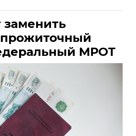
т заменить
 прожиточный
едеральный МРОТ