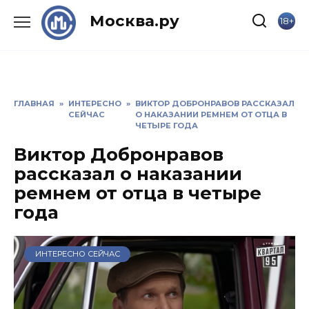
Skip
Москва.ру
18+
to
content
ГЛАВНАЯ
»
ИНТЕРЕСНО
»
ВИКТОР ДОБРОНРАВОВ РАССКАЗАЛ
СЕЙЧАС
О НАКАЗАНИИ РЕМНЕМ ОТ ОТЦА В
ЧЕТЫРЕ ГОДА
Виктор Добронравов
рассказал о наказании
ремнем от отца в четыре
года
ИНТЕРЕСНО СЕЙЧАС