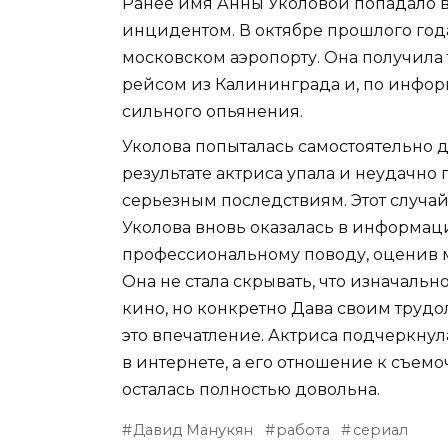
Ранее имя Анны Уколовой попадало в
инцидентом. В октябре прошлого года
московском аэропорту. Она получила 
рейсом из Калининграда и, по инфор
сильного опьянения.
Уколова попыталась самостоятельно до
результате актриса упала и неудачно 
серьезным последствиям. Этот случай
Уколова вновь оказалась в информаци
профессиональному поводу, оценив м
Она не стала скрывать, что изначальн
кино, но конкретно Дава своим труд
это впечатление. Актриса подчеркнул
в интернете, а его отношение к съемо
осталась полностью довольна.
Давид Манукян
работа
сериал