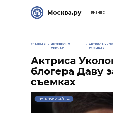
Skip
to
Москва.ру
БИЗНЕС
content
ГЛАВНАЯ
»
ИНТЕРЕСНО
»
АКТРИСА УКО
СЕЙЧАС
СЪЕМКАХ
Актриса Уколо
блогера Даву 
съемках
ИНТЕРЕСНО СЕЙЧАС