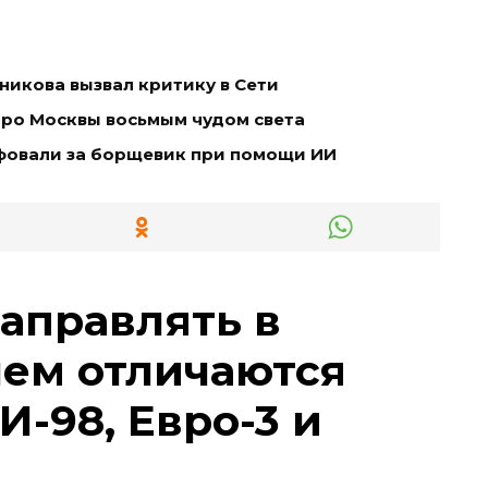
икова вызвал критику в Сети
тро Москвы восьмым чудом света
фовали за борщевик при помощи ИИ
заправлять в
чем отличаются
И-98, Евро-3 и