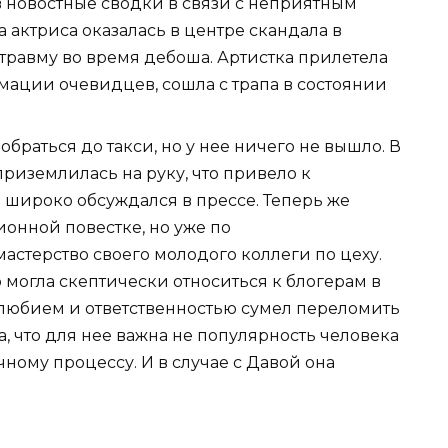
 новостные сводки в связи с неприятным
 актриса оказалась в центре скандала в
травму во время дебоша. Артистка прилетела
мации очевидцев, сошла с трапа в состоянии
браться до такси, но у нее ничего не вышло. В
приземлилась на руку, что привело к
 широко обсуждался в прессе. Теперь же
онной повестке, но уже по
астерство своего молодого коллеги по цеху.
о могла скептически относиться к блогерам в
олюбием и ответственностью сумел переломить
а, что для нее важна не популярность человека
чному процессу. И в случае с Давой она