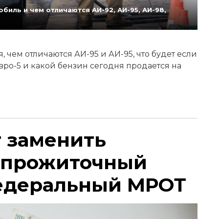
биль и чем отличаются АИ-92, АИ-95, АИ-98,
 чем отличаются АИ-95 и АИ-95, что будет если
Евро-5 и какой бензин сегодня продается на
т заменить
 прожиточный
едеральный МРОТ