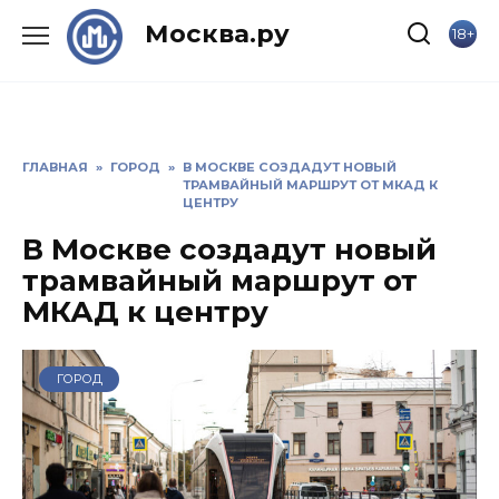
Skip
Москва.ру
18+
to
content
ГЛАВНАЯ
»
ГОРОД
»
В МОСКВЕ СОЗДАДУТ НОВЫЙ
ТРАМВАЙНЫЙ МАРШРУТ ОТ МКАД К
ЦЕНТРУ
В Москве создадут новый
трамвайный маршрут от
МКАД к центру
ГОРОД