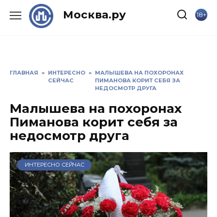
Skip
Москва.ру
18+
to
content
ГЛАВНАЯ
»
ИНТЕРЕСНО
»
МАЛЫШЕВА НА ПОХОРОНАХ
СЕЙЧАС
ПИМАНОВА КОРИТ СЕБЯ ЗА
НЕДОСМОТР ДРУГА
Малышева на похоронах
Пиманова корит себя за
недосмотр друга
ИНТЕРЕСНО СЕЙЧАС