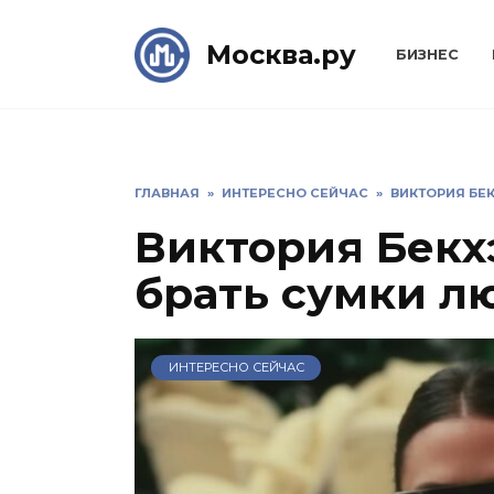
Skip
to
Москва.ру
БИЗНЕС
content
ГЛАВНАЯ
»
ИНТЕРЕСНО СЕЙЧАС
»
ВИКТОРИЯ БЕ
Виктория Бекх
брать сумки л
ИНТЕРЕСНО СЕЙЧАС