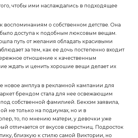
того, чтобы ими наслаждались в подходящее
 к воспоминаниям о собственном детстве. Она
е было доступа к подобным люксовым вещам.
рошла путь от желания обладать красивыми
блюдает за тем, как ее дочь постепенно входит
 бережное отношение к качественным
ние ждать и ценить хорошие вещи делает их
е новое амплуа в рекламной кампании для
с-маркет брендом стала для нее освежающим
 под собственной фамилией. Бекхэм заявила,
ой не только на подиумах, но и в
пер, то, по мнению матери, у девочки уже
ый отличается от вкусов сверстниц. Подросток
ику, близкую к стилю самой Виктории, но