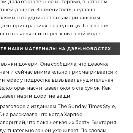
м дала откровенное интервью, в котором
адшей дочери. Знаменитость, недавно
талями сотрудничества с американским
одных пристрастиях наследницы. По словам
ивно проявляет интерес к высокой моде.
ТЕ НАШИ МАТЕРИАЛЫ НА ДЗЕН.НОВОСТЯХ
вычки дочери. Она сообщила, что девочка
инам и сейчас внимательно присматривается к
интерес у подростка вызывает внушительная
, которая насчитывает около ста сумок. Как
дывает на эти дорогие вещи.
разговоре с изданием The Sunday Times Style,
на рассказала, что когда Харпер
оворит ей, что пока нельзя их брать. Виктория
у, тщательно за ней ухаживает. По словам