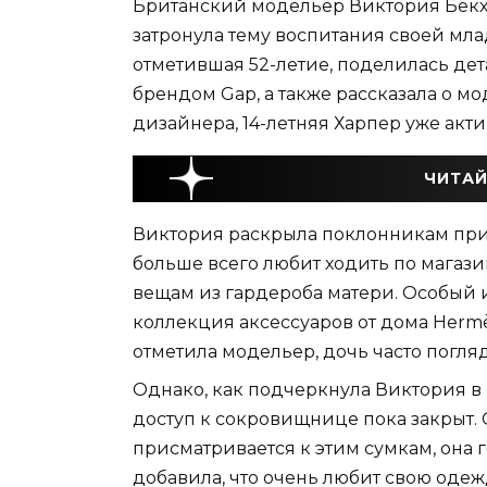
Британский модельер Виктория Бекхэ
затронула тему воспитания своей мл
отметившая 52-летие, поделилась де
брендом Gap, а также рассказала о м
дизайнера, 14-летняя Харпер уже акт
ЧИТАЙ
Виктория раскрыла поклонникам при
больше всего любит ходить по магаз
вещам из гардероба матери. Особый 
коллекция аксессуаров от дома Hermès
отметила модельер, дочь часто погля
Однако, как подчеркнула Виктория в 
доступ к сокровищнице пока закрыт. О
присматривается к этим сумкам, она г
добавила, что очень любит свою одежд