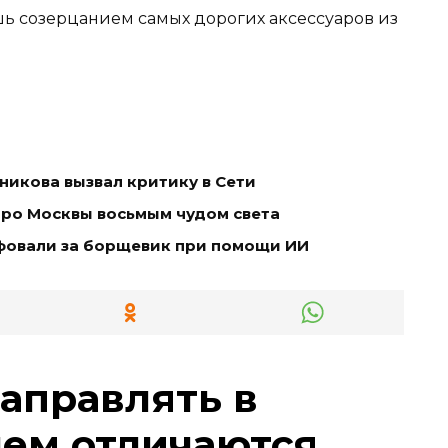
ь созерцанием самых дорогих аксессуаров из
икова вызвал критику в Сети
тро Москвы восьмым чудом света
фовали за борщевик при помощи ИИ
заправлять в
чем отличаются