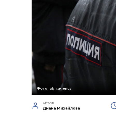
Фото: abn.agency
АВТОР
Диана Михайлова