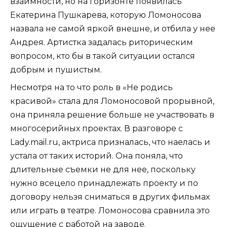
взаимности, но на горизонте появилась
Екатерина Пушкарева, которую Ломоносова
назвала не самой яркой внешне, и отбила у нее
Андрея. Артистка задалась риторическим
вопросом, кто бы в такой ситуации остался
добрым и пушистым.
Несмотря на то что роль в «Не родись
красивой» стала для Ломоносовой прорывной,
она приняла решение больше не участвовать в
многосерийных проектах. В разговоре с
Lady.mail.ru, актриса призналась, что наелась и
устала от таких историй. Она поняла, что
длительные съемки не для нее, поскольку
нужно всецело принадлежать проекту и по
договору нельзя сниматься в других фильмах
или играть в театре. Ломоносова сравнила это
ощущение с работой на заводе.