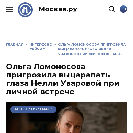
Skip
Москва.ру
18+
to
content
ГЛАВНАЯ
»
ИНТЕРЕСНО
»
ОЛЬГА ЛОМОНОСОВА ПРИГРОЗИЛА
СЕЙЧАС
ВЫЦАРАПАТЬ ГЛАЗА НЕЛЛИ
УВАРОВОЙ ПРИ ЛИЧНОЙ ВСТРЕЧЕ
Ольга Ломоносова
пригрозила выцарапать
глаза Нелли Уваровой при
личной встрече
ИНТЕРЕСНО СЕЙЧАС