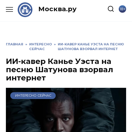
Skip
Москва.ру
18+
to
content
ГЛАВНАЯ
»
ИНТЕРЕСНО
»
ИИ-КАВЕР КАНЬЕ УЭСТА НА ПЕСНЮ
СЕЙЧАС
ШАТУНОВА ВЗОРВАЛ ИНТЕРНЕТ
ИИ-кавер Канье Уэста на
песню Шатунова взорвал
интернет
ИНТЕРЕСНО СЕЙЧАС