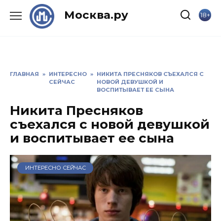
Skip
Москва.ру
18+
to
content
ГЛАВНАЯ
»
ИНТЕРЕСНО
»
НИКИТА ПРЕСНЯКОВ СЪЕХАЛСЯ С
СЕЙЧАС
НОВОЙ ДЕВУШКОЙ И
ВОСПИТЫВАЕТ ЕЕ СЫНА
Никита Пресняков
съехался с новой девушкой
и воспитывает ее сына
ИНТЕРЕСНО СЕЙЧАС