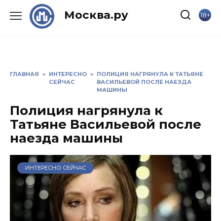
Skip
Москва.ру
18+
to
content
ГЛАВНАЯ
»
ИНТЕРЕСНО
»
ПОЛИЦИЯ НАГРЯНУЛА К ТАТЬЯНЕ
СЕЙЧАС
ВАСИЛЬЕВОЙ ПОСЛЕ НАЕЗДА
МАШИНЫ
Полиция нагрянула к
Татьяне Васильевой после
наезда машины
ИНТЕРЕСНО СЕЙЧАС