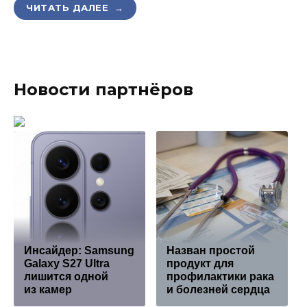
ЧИТАТЬ ДАЛЕЕ →
Новости партнёров
Инсайдер: Samsung
Назван простой
Galaxy S27 Ultra
продукт для
лишится одной
профилактики рака
из камер
и болезней сердца