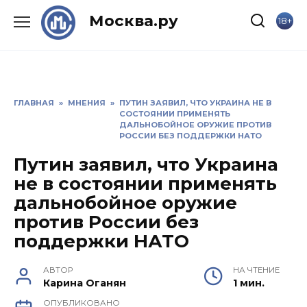
Skip
Москва.ру
18+
to
content
ГЛАВНАЯ
»
МНЕНИЯ
»
ПУТИН ЗАЯВИЛ, ЧТО УКРАИНА НЕ В
СОСТОЯНИИ ПРИМЕНЯТЬ
ДАЛЬНОБОЙНОЕ ОРУЖИЕ ПРОТИВ
РОССИИ БЕЗ ПОДДЕРЖКИ НАТО
Путин заявил, что Украина
не в состоянии применять
дальнобойное оружие
против России без
поддержки НАТО
АВТОР
НА ЧТЕНИЕ
Карина Оганян
1 мин.
ОПУБЛИКОВАНО