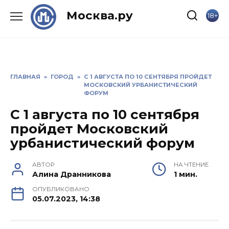
Skip
Москва.ру
18+
to
content
ГЛАВНАЯ
»
ГОРОД
»
С 1 АВГУСТА ПО 10 СЕНТЯБРЯ ПРОЙДЕТ
МОСКОВСКИЙ УРБАНИСТИЧЕСКИЙ
ФОРУМ
С 1 августа по 10 сентября
пройдет Московский
урбанистический форум
АВТОР
НА ЧТЕНИЕ
Алина Дранникова
1 мин.
ОПУБЛИКОВАНО
05.07.2023, 14:38