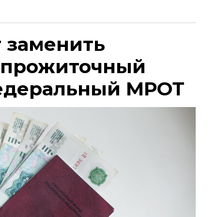
т заменить
 прожиточный
едеральный МРОТ