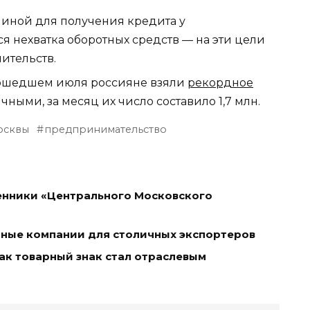
чиной для получения кредита у
 нехватка оборотных средств — на эти цели
ительств.
прошедшем июля россияне взяли
рекордное
ными, за месяц их число составило 1,7 млн.
осквы
предпринимательство
денники «Центрального Московского
ные компании для столичных экспортеров
как товарный знак стал отраслевым