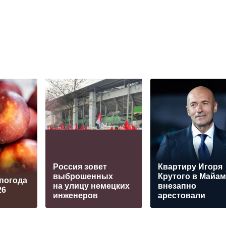
Россия зовет
Квартиру Игоря
выброшенных
Крутого в Майа
 погода
на улицу немецких
внезапно
26
инженеров
арестовали