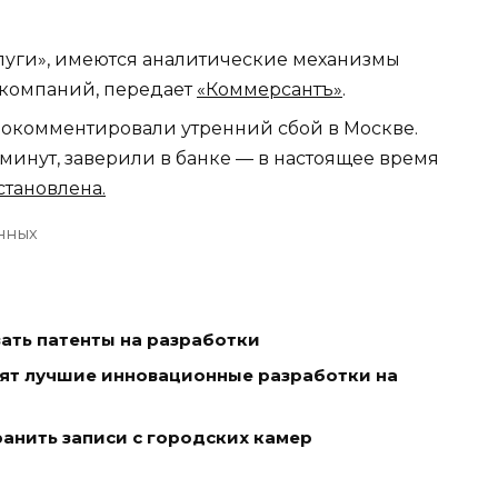
слуги», имеются аналитические механизмы
х компаний, передает
«Коммерсантъ»
.
прокомментировали утренний сбой в Москве.
минут, заверили в банке — в настоящее время
становлена.
нных
ать патенты на разработки
ят лучшие инновационные разработки на
анить записи с городских камер