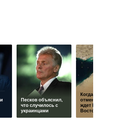
Когда Апокалипсис
ми
Песков объяснил,
отменяется: что
что случилось с
ждет Ближний
украинцами
Восток