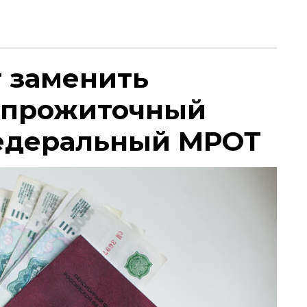
т заменить
 прожиточный
едеральный МРОТ