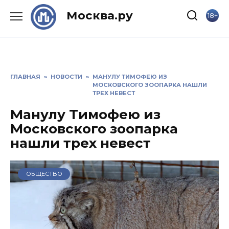
Skip
Москва.ру
18+
to
content
ГЛАВНАЯ
»
НОВОСТИ
»
МАНУЛУ ТИМОФЕЮ ИЗ
МОСКОВСКОГО ЗООПАРКА НАШЛИ
ТРЕХ НЕВЕСТ
Манулу Тимофею из
Московского зоопарка
нашли трех невест
ОБЩЕСТВО