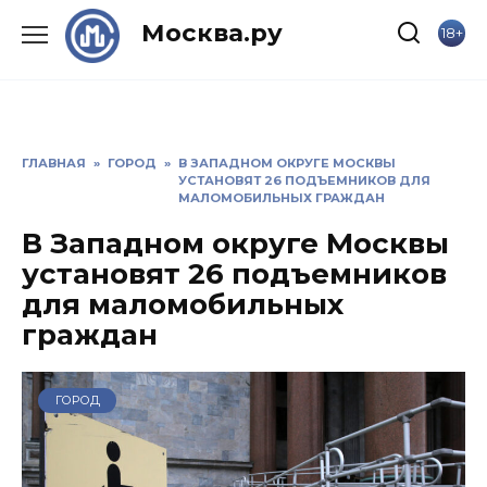
Skip
Москва.ру
18+
to
content
ГЛАВНАЯ
»
ГОРОД
»
В ЗАПАДНОМ ОКРУГЕ МОСКВЫ
УСТАНОВЯТ 26 ПОДЪЕМНИКОВ ДЛЯ
МАЛОМОБИЛЬНЫХ ГРАЖДАН
В Западном округе Москвы
установят 26 подъемников
для маломобильных
граждан
ГОРОД